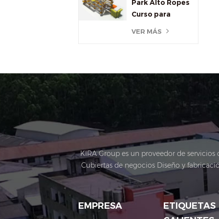
Park Alto Ropes
Curso para
exterior
VER MÁS
KIRA Group es un proveedor de servicios de
Cubiertas de negocios Diseño y fabricaci
operaciones de tours de noche escénica, e
de alta tecnología, implementación está
que afecta el desarrollo del turismo cult
EMPRESA
ETIQUETAS
cubriendo un área de 11.000 metros. La