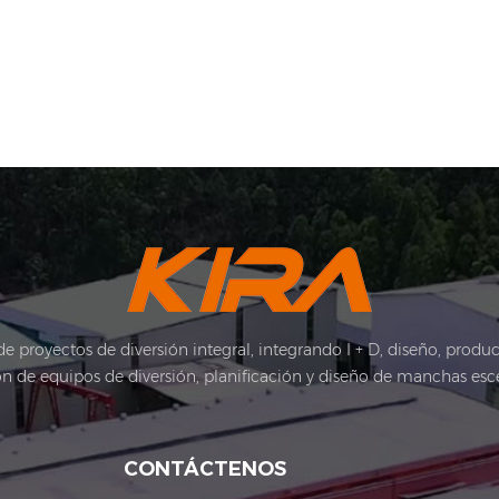
 proyectos de diversión integral, integrando I + D, diseño, producci
ón de equipos de diversión, planificación y diseño de manchas escé
sculturas creación de arte, etc. Nosotros Tener una serie de cali
ndar Empresas, importador & Derechos de exportación y patentes 
ural Industria. Kira's Fábrica fue establecida en 2015 y ubicado en
CONTÁCTENOS
 fábrica posee sus edificios de oficinas, talleres de producción, s