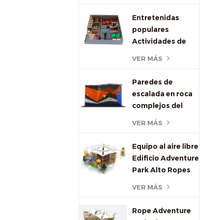
interior
Entretenidas
populares
Actividades de
juego interior
VER MÁS
salto de trampolín
Paredes de
escalada en roca
complejos del
parque deportivo
VER MÁS
para niños y
adultos
Equipo al aire libre
Edificio Adventure
Park Alto Ropes
Curso
VER MÁS
Rope Adventure