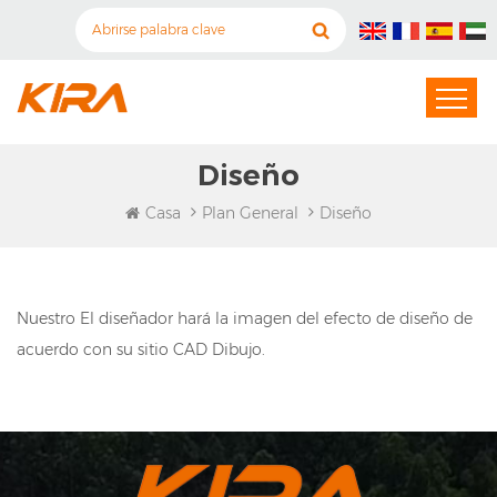
Diseño
Casa
Plan General
Diseño
Nuestro El diseñador hará la imagen del efecto de diseño de
acuerdo con su sitio CAD Dibujo.